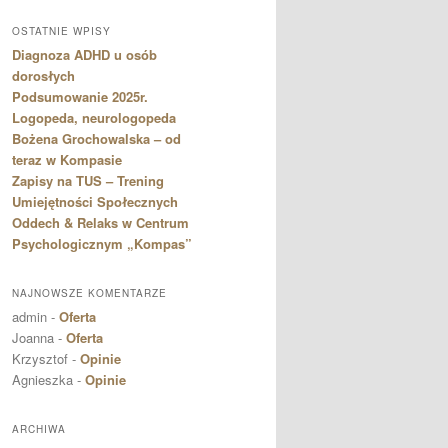
OSTATNIE WPISY
Diagnoza ADHD u osób
dorosłych
Podsumowanie 2025r.
Logopeda, neurologopeda
Bożena Grochowalska – od
teraz w Kompasie
Zapisy na TUS – Trening
Umiejętności Społecznych
Oddech & Relaks w Centrum
Psychologicznym „Kompas”
NAJNOWSZE KOMENTARZE
admin
-
Oferta
Joanna
-
Oferta
Krzysztof
-
Opinie
Agnieszka
-
Opinie
ARCHIWA