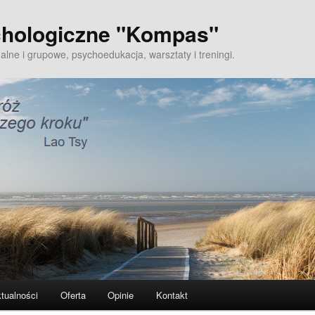
hologiczne "Kompas"
alne i grupowe, psychoedukacja, warsztaty i treningi.
tualności
Oferta
Opinie
Kontakt