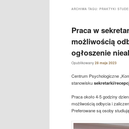
ARCHIWA TAGU:
PRAKTYKI STUDE
Praca w sekretar
możliwością odb
ogłoszenie niea
Opublikowany
28 maja 2023
Centrum Psychologiczne „Kom
stanowisku
sekretarki/recepc
Praca około 4-5 godziny dzien
możliwością odbycia i zaliczen
Preferowane są osoby studiują