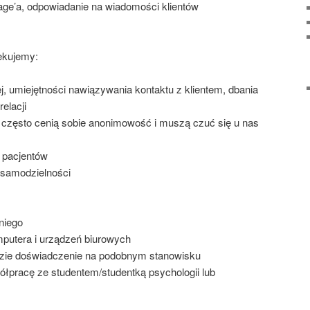
ge’a, odpowiadanie na wiadomości klientów
ekujemy:
ej, umiejętności nawiązywania kontaktu z klientem, dbania
elacji
ci często cenią sobie anonimowość i muszą czuć się u nas
a pacjentów
, samodzielności
niego
mputera i urządzeń biurowych
zie doświadczenie na podobnym stanowisku
łpracę ze studentem/studentką psychologii lub