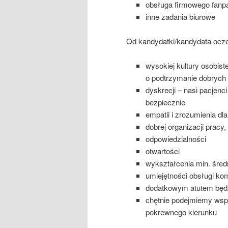
obsługa firmowego fanpa
inne zadania biurowe
Od kandydatki/kandydata ocz
wysokiej kultury osobist
o podtrzymanie dobrych r
dyskrecji – nasi pacjen
bezpiecznie
empatii i zrozumienia dl
dobrej organizacji pracy
odpowiedzialności
otwartości
wykształcenia min. śred
umiejętności obsługi ko
dodatkowym atutem będ
chętnie podejmiemy wspó
pokrewnego kierunku