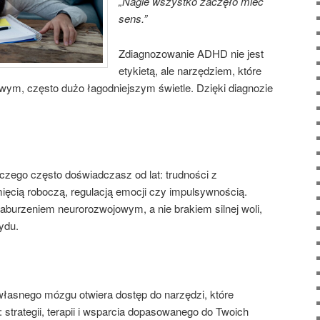
„Nagle wszystko zaczęło mieć
sens.”
Zdiagnozowanie ADHD nie jest
etykietą, ale narzędziem, które
ym, często dużo łagodniejszym świetle. Dzięki diagnozie
czego często doświadczasz od lat: trudności z
mięcią roboczą, regulacją emocji czy impulsywnością.
aburzeniem neurorozwojowym, a nie brakiem silnej woli,
ydu.
asnego mózgu otwiera dostęp do narzędzi, które
strategii, terapii i wsparcia dopasowanego do Twoich