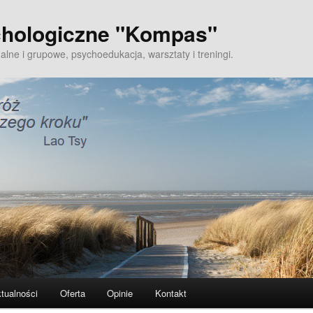
hologiczne "Kompas"
alne i grupowe, psychoedukacja, warsztaty i treningi.
tualności
Oferta
Opinie
Kontakt