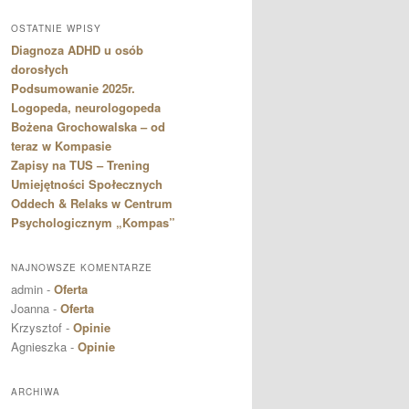
OSTATNIE WPISY
Diagnoza ADHD u osób
dorosłych
Podsumowanie 2025r.
Logopeda, neurologopeda
Bożena Grochowalska – od
teraz w Kompasie
Zapisy na TUS – Trening
Umiejętności Społecznych
Oddech & Relaks w Centrum
Psychologicznym „Kompas”
NAJNOWSZE KOMENTARZE
admin
-
Oferta
Joanna
-
Oferta
Krzysztof
-
Opinie
Agnieszka
-
Opinie
ARCHIWA