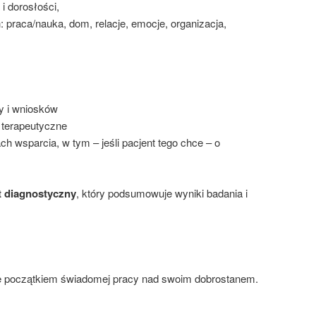
i dorosłości,
 praca/nauka, dom, relacje, emocje, organizacja,
y i wniosków
i terapeutyczne
 wsparcia, w tym – jeśli pacjent tego chce – o
t diagnostyczny
, który podsumowuje wyniki badania i
le początkiem świadomej pracy nad swoim dobrostanem.