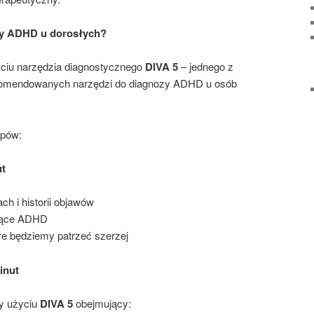
zy ADHD u dorosłych?
ciu narzędzia diagnostycznego
DIVA 5
– jednego z
ekomendowanych narzędzi do diagnozy ADHD u osób
apów:
ut
ch i historii objawów
czące ADHD
re będziemy patrzeć szerzej
inut
y użyciu
DIVA 5
obejmujący: