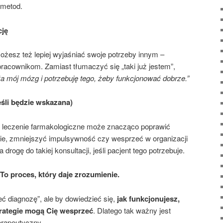
 metod.
cję
możesz też lepiej wyjaśniać swoje potrzeby innym –
pracownikom. Zamiast tłumaczyć się „taki już jestem”,
ła mój mózg i potrzebuję tego, żeby funkcjonować dobrze.”
śli będzie wskazana)
 leczenie farmakologiczne może znacząco poprawić
nie, zmniejszyć impulsywność czy wesprzeć w organizacji
drogę do takiej konsultacji, jeśli pacjent tego potrzebuje.
 To proces, który daje zrozumienie.
ieć diagnozę”, ale by dowiedzieć się,
jak funkcjonujesz,
strategie mogą Cię wesprzeć
. Dlatego tak ważny jest
erapeutyczny.