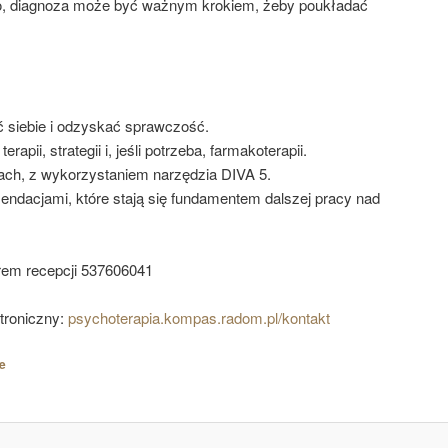
mo, diagnoza może być ważnym krokiem, żeby poukładać
 siebie i odzyskać sprawczość.
rapii, strategii i, jeśli potrzeba, farmakoterapii.
iach, z wykorzystaniem narzędzia DIVA 5.
endacjami, które stają się fundamentem dalszej pracy nad
rem recepcji 537606041
troniczny:
psychoterapia.kompas.radom.pl/kontakt
e