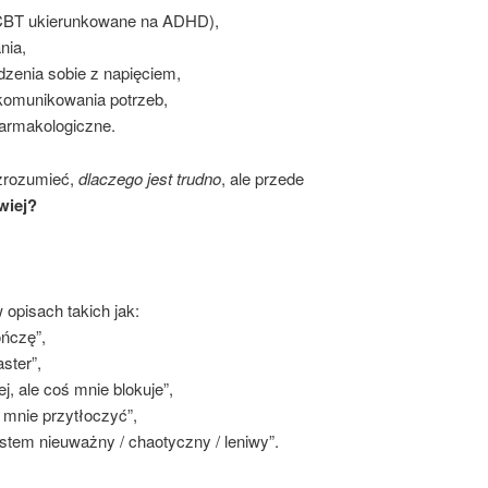
ie CBT ukierunkowane na ADHD),
nia,
adzenia sobie z napięciem,
i komunikowania potrzeb,
farmakologiczne.
 zrozumieć,
dlaczego jest trudno
, ale przede
wiej?
 opisach takich jak:
ończę”,
ster”,
j, ale coś mnie blokuje”,
 mnie przytłoczyć”,
estem nieuważny / chaotyczny / leniwy”.