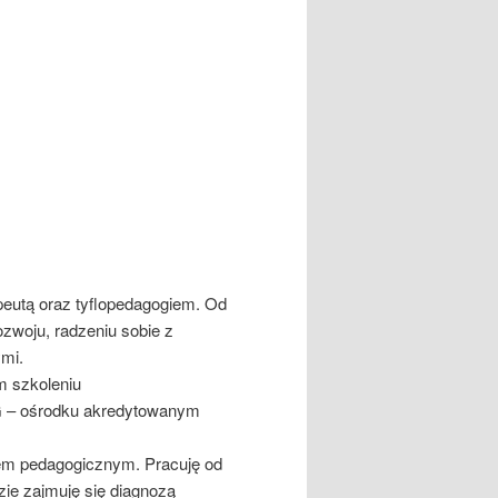
utą oraz tyflopedagogiem. Od
ozwoju, radzeniu sobie z
mi.
 szkoleniu
G – ośrodku akredytowanym
m pedagogicznym. Pracuję od
ie zajmuję się diagnozą