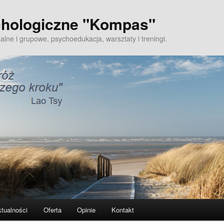
hologiczne "Kompas"
alne i grupowe, psychoedukacja, warsztaty i treningi.
tualności
Oferta
Opinie
Kontakt