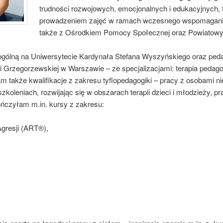
trudności rozwojowych, emocjonalnych i edukacyjnych, 
prowadzeniem zajęć w ramach wczesnego wspomagania 
także z Ośrodkiem Pomocy Społecznej oraz Powiatow
ną na Uniwersytecie Kardynała Stefana Wyszyńskiego oraz peda
ii Grzegorzewskiej w Warszawie – ze specjalizacjami: terapia pedag
am także kwalifikacje z zakresu tyflopedagogiki – pracy z osobami 
leniach, rozwijając się w obszarach terapii dzieci i młodzieży, p
ńczyłam m.in. kursy z zakresu:
gresji (ART®),