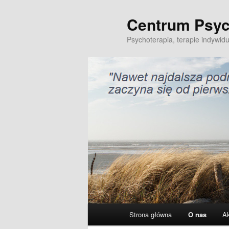
Centrum Psyc
Przeskocz
do
Psychoterapia, terapie indywidu
tekstu
Główne
Strona główna
O nas
Ak
menu