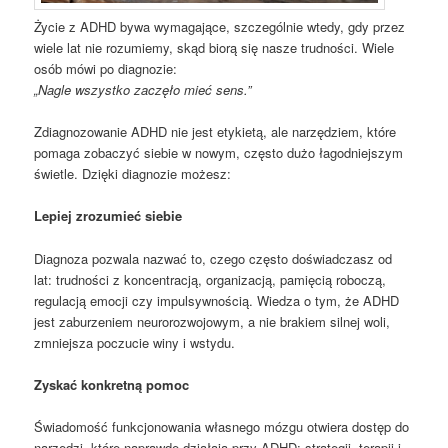
Życie z ADHD bywa wymagające, szczególnie wtedy, gdy przez
wiele lat nie rozumiemy, skąd biorą się nasze trudności. Wiele
osób mówi po diagnozie:
„Nagle wszystko zaczęło mieć sens.”
Zdiagnozowanie ADHD nie jest etykietą, ale narzędziem, które
pomaga zobaczyć siebie w nowym, często dużo łagodniejszym
świetle. Dzięki diagnozie możesz:
Lepiej zrozumieć siebie
Diagnoza pozwala nazwać to, czego często doświadczasz od
lat: trudności z koncentracją, organizacją, pamięcią roboczą,
regulacją emocji czy impulsywnością. Wiedza o tym, że ADHD
jest zaburzeniem neurorozwojowym, a nie brakiem silnej woli,
zmniejsza poczucie winy i wstydu.
Zyskać konkretną pomoc
Świadomość funkcjonowania własnego mózgu otwiera dostęp do
narzędzi, które naprawdę działają przy ADHD: strategii, terapii i