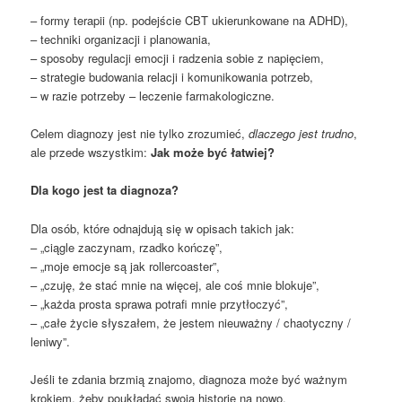
– formy terapii (np. podejście CBT ukierunkowane na ADHD),
– techniki organizacji i planowania,
– sposoby regulacji emocji i radzenia sobie z napięciem,
– strategie budowania relacji i komunikowania potrzeb,
– w razie potrzeby – leczenie farmakologiczne.
Celem diagnozy jest nie tylko zrozumieć,
dlaczego jest trudno
,
ale przede wszystkim:
Jak może być łatwiej?
Dla kogo jest ta diagnoza?
Dla osób, które odnajdują się w opisach takich jak:
– „ciągle zaczynam, rzadko kończę”,
– „moje emocje są jak rollercoaster”,
– „czuję, że stać mnie na więcej, ale coś mnie blokuje”,
– „każda prosta sprawa potrafi mnie przytłoczyć”,
– „całe życie słyszałem, że jestem nieuważny / chaotyczny /
leniwy”.
Jeśli te zdania brzmią znajomo, diagnoza może być ważnym
krokiem, żeby poukładać swoją historię na nowo.