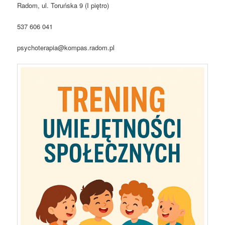
Radom, ul. Toruńska 9 (I piętro)
537 606 041
psychoterapia@kompas.radom.pl