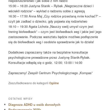
nieposłuszeństwo i jak sobie z nim radzić
15:00 – 16:20 Justyna Stanik – Rybak „Niegrzeczne dzieci i
wściekli rodzicie” – wykład o radzeniu sobie z agresją
16:30 – 17:50 Anna Maj „Czy rodzice przestaną mnie kochać?” –
czyli jak zadbać o dziecko, gdy pojawia się rodzeństwo
18:10 – 19:30 Agata Lichota „Nauczy swój umysł czym jest
trening biofeedback” – czym jest biofeedback eeg i jakie jest jego
zastosowanie. Podczas warsztatu będzie możliwe podłączenie
się do biofeedback eeg i osobiste sprawdzenie jak to działa!
Dodatkowo zapraszamy także na bezpłatne konsultacje
psychologiczne prowadzone przez Justynę Stanik-Rybak.
Konsultacje odbędą się o godz. 12:00; 13:00 i 14:00
Zapraszamy! Zespół Centrum Psychologicznego „Kompas”
Zaszufladkowano do kategorii
Ogólne
OSTATNIE WPISY
Diagnoza ADHD u osób dorosłych
Podsumowanie 2025r.