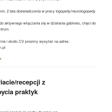
min. 2 lata doświadczenia w pracy logopedy/neurologopedy
o aktywnego włączania się w działania gabinetu, chęci do
ntrum.
ia i okolic.CV prosimy wysyłać na adres:
.pl
e
iacie/recepcji z
ycia praktyk
pas” poszukuje osoby do pracy na