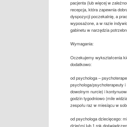
pacjenta (lub więcej w zależno
recepcja, która zapewnia dobr
dyspozycji poczekalnię, a pra
wyposażone, a w razie indywi
gabinetu w narzędzia potrzebn
Wymagania:
Oczekujemy wykształcenia kie
dodatkowo:
od psychologa – psychoterape
psychologa/psychoterapeuty i 
dowolnym nurcie) i kontynuow
godzin tygodniowo (mile widz
zespołu raz w miesiącu w sob
od psychologa dziecięcego: m
dziećmi lub 1 rok doświadczen