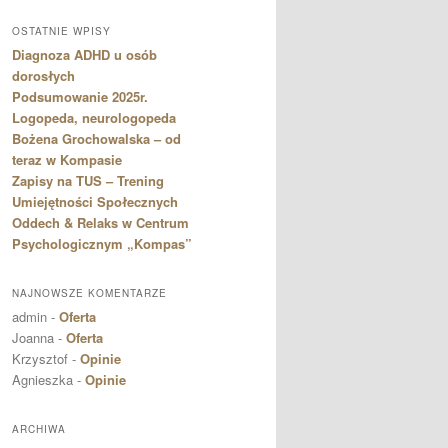
OSTATNIE WPISY
Diagnoza ADHD u osób
dorosłych
Podsumowanie 2025r.
Logopeda, neurologopeda
Bożena Grochowalska – od
teraz w Kompasie
Zapisy na TUS – Trening
Umiejętności Społecznych
Oddech & Relaks w Centrum
Psychologicznym „Kompas”
NAJNOWSZE KOMENTARZE
admin
-
Oferta
Joanna
-
Oferta
Krzysztof
-
Opinie
Agnieszka
-
Opinie
ARCHIWA