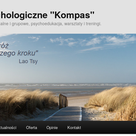
hologiczne "Kompas"
alne i grupowe, psychoedukacja, warsztaty i treningi.
tualności
Oferta
Opinie
Kontakt