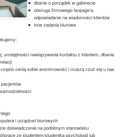
dbanie o porządek w gabinecie
obsługa firmowego fanpage’a,
odpowiadanie na wiadomości klientów
inne zadania biurowe
ekujemy:
ej, umiejętności nawiązywania kontaktu z klientem, dbania
elacji
ci często cenią sobie anonimowość i muszą czuć się u nas
a pacjentów
, samodzielności
niego
mputera i urządzeń biurowych
zie doświadczenie na podobnym stanowisku
łpracę ze studentem/studentką psychologii lub