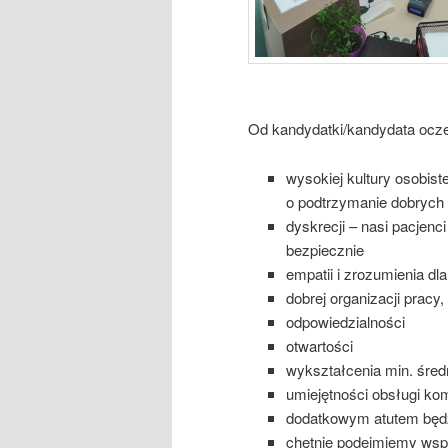
Od kandydatki/kandydata ocz
wysokiej kultury osobist
o podtrzymanie dobrych r
dyskrecji – nasi pacjen
bezpiecznie
empatii i zrozumienia dl
dobrej organizacji pracy
odpowiedzialności
otwartości
wykształcenia min. śred
umiejętności obsługi ko
dodatkowym atutem będ
chętnie podejmiemy wspó