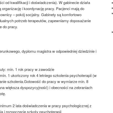
ści od kwalifikacji i doświadczenia). W gabinecie działa
ą organizację i koordynację pracy. Pacjenci mają do
cownicy – pokój socjalny. Gabinety są komfortowo
dualnych potrzeb terapeutów, zapewniamy doposażanie
e do pracy.
runkowego, dyplomu magistra w odpowiedniej dziedzinie i
uty: min. 1 rok pracy w zawodzie
min. 1 ukończony rok 4 letniego szkolenia psychoterapii (w
anie szkolenia.Gotowość do pracy w wymiarze min. 8
iana większa dyspozycyjność) i obecności na zebraniach
otę.
inimum 2 lata doświadczenia w pracy psychologicznej z
ia i rozpoczęcie szkoły psychoterapii