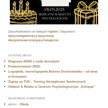
Zaszufladkowano do kategorii
Ogólne
|
Otagowano
#psychologdziecięcy #psycholog
#bezpłatnewarsztatypsychologiczne
OSTATNIE WPISY
Diagnoza ADHD u osób dorosłych
Podsumowanie 2025r.
Logopeda, neurologopeda Bożena Grochowalska – od teraz
w Kompasie
Zapisy na TUS – Trening Umiejętności Społecznych
Oddech & Relaks w Centrum Psychologicznym „Kompas”
NAJNOWSZE KOMENTARZE
admin
-
Oferta