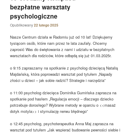
bezpłatne warsztaty
psychologiczne
Opublikowany
22 lutego 2025
Nasze Centrum działa w Radomiu już od 10 lat! Dziękujemy
tysiącom osób, które nam przez te lata zaufały. Chcemy
zaprosić Was do świętowania z nami i udziału w bezpłatnych
warsztatach dla rodziców, które odbędą się już 01.03.2025r.
o 9:15 zapraszamy na spotkanie z psycholog dziecięcą Natalią
Majdańską, która poprowadzi warsztat pod tytułem „Napady
złości u dzieci – jak sobie radzić? Strategie i narzędzia”
o 11:00 psycholog dziecięca Dominika Gumińska zaprasza na
spotkanie pod hasłem „Regulacja emocji – dlaczego dziecko
potrzebuje dorosłego? Wybrane metody w oparciu o <<masaż
dotyk motyla>> i stymulację nerwu błędnego”
o 12:45 psycholog, psychoterapeutka Anna Maj zaprasza na
warsztat pod tytułem „Jak wspierać budowanie pewności siebie i