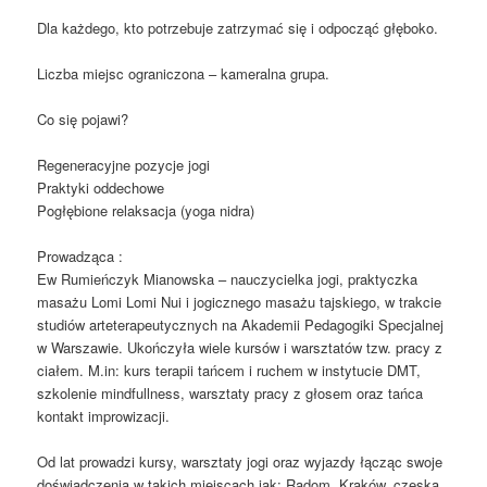
Dla każdego, kto potrzebuje zatrzymać się i odpocząć głęboko.
Liczba miejsc ograniczona – kameralna grupa.
Co się pojawi?
Regeneracyjne pozycje jogi
Praktyki oddechowe
Pogłębione relaksacja (yoga nidra)
Prowadząca :
Ew Rumieńczyk Mianowska – nauczycielka jogi, praktyczka
masażu Lomi Lomi Nui i jogicznego masażu tajskiego, w trakcie
studiów arteterapeutycznych na Akademii Pedagogiki Specjalnej
w Warszawie. Ukończyła wiele kursów i warsztatów tzw. pracy z
ciałem. M.in: kurs terapii tańcem i ruchem w instytucie DMT,
szkolenie mindfullness, warsztaty pracy z głosem oraz tańca
kontakt improwizacji.
Od lat prowadzi kursy, warsztaty jogi oraz wyjazdy łącząc swoje
doświadczenia w takich miejscach jak: Radom, Kraków, czeska