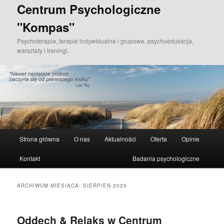
Przeskocz
Przeskocz
Centrum Psychologiczne
do
do
"Kompas"
tekstu
widgetów
Psychoterapia, terapie indywidualne i grupowe, psychoedukacja,
warsztaty i treningi.
Główne
Strona główna
O nas
Aktualności
Oferta
Opinie
menu
Kontakt
Badania psychologiczne
ARCHIWUM MIESIĄCA:
SIERPIEŃ 2025
Oddech & Relaks w Centrum