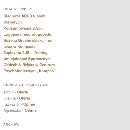
OSTATNIE WPISY
Diagnoza ADHD u osób
dorosłych
Podsumowanie 2025r.
Logopeda, neurologopeda
Bożena Grochowalska – od
teraz w Kompasie
Zapisy na TUS – Trening
Umiejętności Społecznych
Oddech & Relaks w Centrum
Psychologicznym „Kompas”
NAJNOWSZE KOMENTARZE
admin
-
Oferta
Joanna
-
Oferta
Krzysztof
-
Opinie
Agnieszka
-
Opinie
ARCHIWA