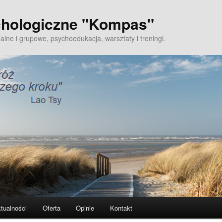
hologiczne "Kompas"
alne i grupowe, psychoedukacja, warsztaty i treningi.
tualności
Oferta
Opinie
Kontakt