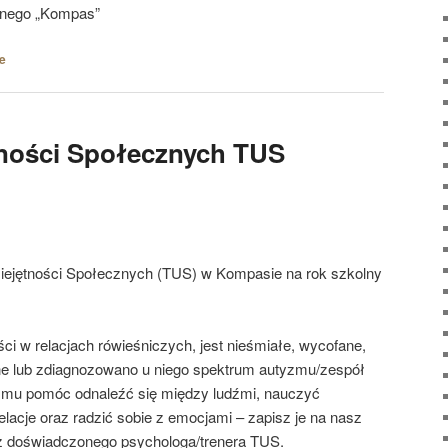
znego „Kompas”
e
tności Społecznych TUS
miejętności Społecznych (TUS) w Kompasie na rok szkolny
ci w relacjach rówieśniczych, jest nieśmiałe, wycofane,
ne lub zdiagnozowano u niego spektrum autyzmu/zespół
 mu pomóc odnaleźć się między ludźmi, nauczyć
acje oraz radzić sobie z emocjami – zapisz je na nasz
ez doświadczonego
psychologa/trenera TUS.