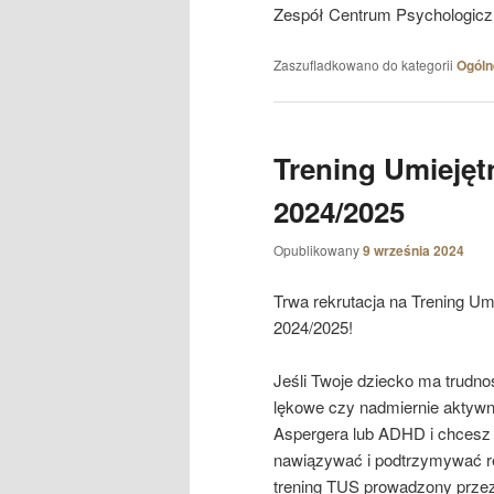
Zespół Centrum Psychologic
Zaszufladkowano do kategorii
Ogóln
Trening Umieję
2024/2025
Opublikowany
9 września 2024
Trwa rekrutacja na Trening U
2024/2025!
Jeśli Twoje dziecko ma trudnoś
lękowe czy nadmiernie aktyw
Aspergera lub ADHD i chcesz
nawiązywać i podtrzymywać rel
trening TUS prowadzony prz