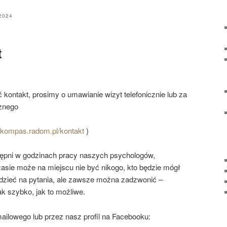
2024
t
 kontakt, prosimy o umawianie wizyt telefonicznie lub za
cznego
.kompas.radom.pl/kontakt
)
tępni w godzinach pracy naszych psychologów,
asie może na miejscu nie być nikogo, kto będzie mógł
edzieć na pytania, ale zawsze można zadzwonić –
k szybko, jak to możliwe.
ailowego lub przez nasz profil na Facebooku: