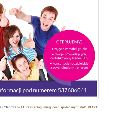
e
|
Otagowano
#TUS #treningumiejętnościspołecznych #ADHD #ZA