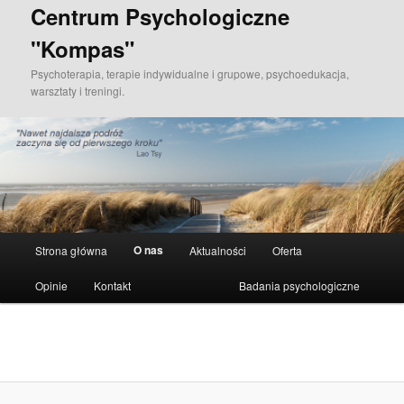
Przeskocz
Centrum Psychologiczne
do
"Kompas"
tekstu
Psychoterapia, terapie indywidualne i grupowe, psychoedukacja,
warsztaty i treningi.
Główne
O nas
Strona główna
Aktualności
Oferta
menu
Opinie
Kontakt
Badania psychologiczne