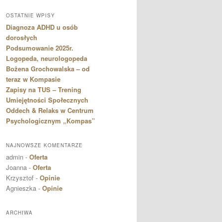
OSTATNIE WPISY
Diagnoza ADHD u osób
dorosłych
Podsumowanie 2025r.
Logopeda, neurologopeda
Bożena Grochowalska – od
teraz w Kompasie
Zapisy na TUS – Trening
Umiejętności Społecznych
Oddech & Relaks w Centrum
Psychologicznym „Kompas”
NAJNOWSZE KOMENTARZE
admin
-
Oferta
Joanna
-
Oferta
Krzysztof
-
Opinie
Agnieszka
-
Opinie
ARCHIWA