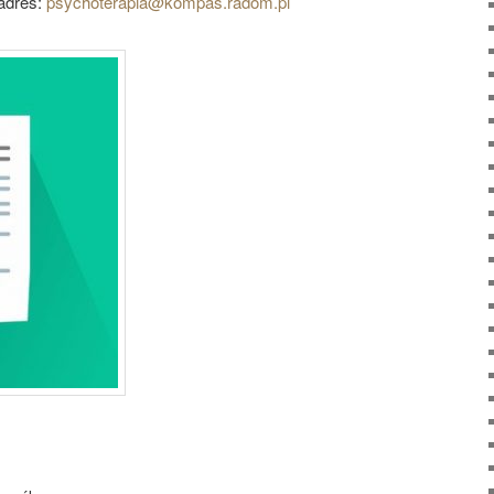
adres:
psychoterapia@kompas.radom.pl