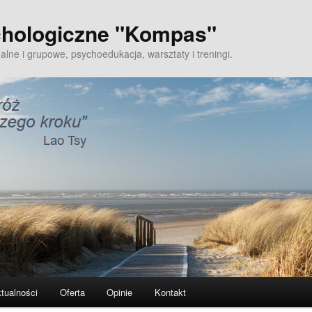
hologiczne "Kompas"
alne i grupowe, psychoedukacja, warsztaty i treningi.
tualności
Oferta
Opinie
Kontakt