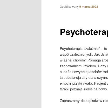
Opublikowany
9 marca 2022
Psychotera
Psychoterapia uzależnień – t
współuzależnionych. Jak dział
własnej choroby. Pomaga zrozu
zachowaniem i życiem. Uczy 
a także nowych sposobów radze
ta substancja czy dana czynno
emocje przykrywała. Pacjent u
terapii poznaje siebie na now
Zapraszamy do zapisów w re