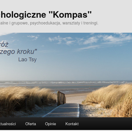
hologiczne "Kompas"
alne i grupowe, psychoedukacja, warsztaty i treningi.
tualności
Oferta
Opinie
Kontakt