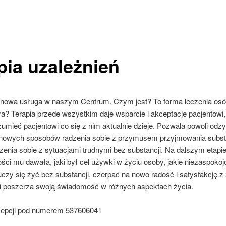
pia uzależnień
o nowa usługa w naszym Centrum. Czym jest? To forma leczenia osó
a? Terapia przede wszystkim daje wsparcie i akceptacje pacjentowi, 
mieć pacjentowi co się z nim aktualnie dzieje. Pozwala powoli odz
nowych sposobów radzenia sobie z przymusem przyjmowania subst
nia sobie z sytuacjami trudnymi bez substancji. Na dalszym etapie
ści mu dawała, jaki był cel używki w życiu osoby, jakie niezaspokoj
czy się żyć bez substancji, czerpać na nowo radość i satysfakcję z
o i poszerza swoją świadomość w różnych aspektach życia.
cepcji pod numerem 537606041