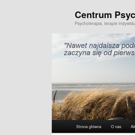
Centrum Psyc
Przeskocz
do
Psychoterapia, terapie indywidu
tekstu
Główne
Strona główna
O nas
Ak
menu