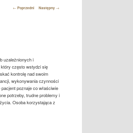
Nawigacja
←
Poprzedni
Następny
→
wpisu
b uzależnionych i
który często wstydzi się
yskać kontrolę nad swoim
ancji, wykonywania czynności
 pacjent poznaje co właściwie
one potrzeby, trudne problemy i
 życia. Osoba korzystająca z